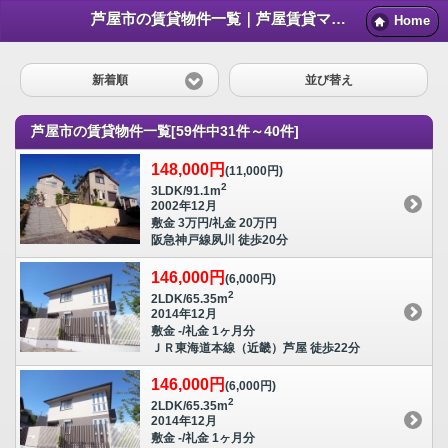
芦屋市の賃貸物件一覧｜芦屋賃貸マンション情報NET
Home
新着順
並び替え
芦屋市の賃貸物件一覧[59件中31件～40件]
148,000円
(11,000円)
2
3LDK/91.1m
2002年12月
敷金 3万円/礼金 20万円
阪急神戸線夙川 徒歩20分
146,000円
(6,000円)
2
2LDK/65.35m
2014年12月
敷金 -/礼金 1ヶ月分
ＪＲ東海道本線（近畿）芦屋 徒歩22分
146,000円
(6,000円)
2
2LDK/65.35m
2014年12月
敷金 -/礼金 1ヶ月分