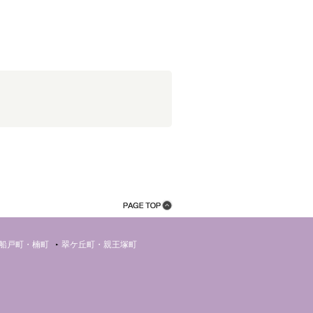
船戸町・楠町
翠ケ丘町・親王塚町