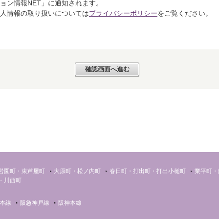
ョン情報NET」に通知されます。
個人情報の取り扱いについては
プライバシーポリシー
をご覧ください。
岩園町・東芦屋町
大原町・松ノ内町
春日町・打出町・打出小槌町
業平町・
・川西町
道本線
阪急神戸線
阪神本線