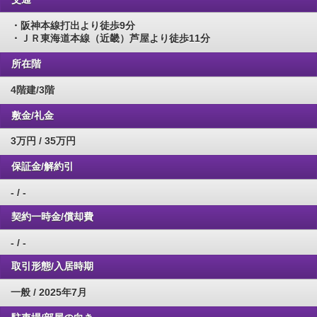
・阪神本線打出より徒歩9分
・ＪＲ東海道本線（近畿）芦屋より徒歩11分
所在階
4階建/3階
敷金/礼金
3万円 / 35万円
保証金/解約引
- / -
契約一時金/償却費
- / -
取引形態/入居時期
一般 / 2025年7月