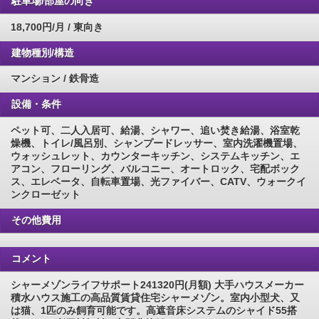
駐車場/部屋の向き
18,700円/月 / 東向き
建物種別/構造
マンション / 鉄骨造
設備・条件
ペット可、二人入居可、給湯、シャワー、追い焚き給湯、浴室乾
燥機、トイレ/風呂別、シャンプードレッサー、室内洗濯機置場、
ウォッシュレット、カウンターキッチン、システムキッチン、エ
アコン、フローリング、バルコニー、オートロック、宅配ボック
ス、エレベータ、自転車置場、光ファイバー、CATV、ウォークイ
ンクローゼット
その他費用
コメント
シャーメゾンライフサポート241320円(月額) 大手ハウスメーカー
積水ハウス施工の高品質賃貸住宅シャーメゾン。室内小型犬、又
は猫、1匹のみ飼育可能です。高遮音床システムのシャイド55搭