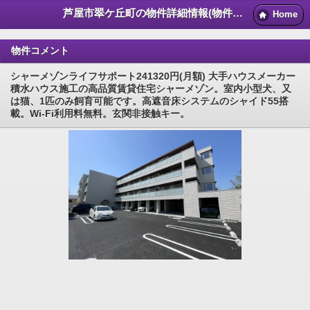
芦屋市翠ケ丘町の物件詳細情報(物件番号:101395858971)｜芦屋賃貸マンション情報NET
Home
物件コメント
シャーメゾンライフサポート241320円(月額) 大手ハウスメーカー
積水ハウス施工の高品質賃貸住宅シャーメゾン。室内小型犬、又
は猫、1匹のみ飼育可能です。高遮音床システムのシャイド55搭
載。Wi-Fi利用料無料。玄関非接触キー。